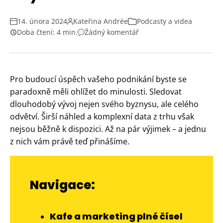
14. února 2024
Kateřina Andrée
Podcasty a videa
Doba čtení: 4 min.
Žádný komentář
Pro budoucí úspěch vašeho podnikání byste se
paradoxně měli ohlížet do minulosti. Sledovat
dlouhodobý vývoj nejen svého byznysu, ale celého
odvětví. Širší náhled a komplexní data z trhu však
nejsou běžně k dispozici. Až na pár výjimek – a jednu
z nich vám právě teď přinášíme.
Navigace:
Kafe a marketing plné čísel