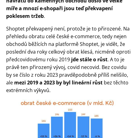
návratu do kamenných obchodů došlo ve velké
míře a mnozí e-shopaři jsou teď překvapení
poklesem tržeb
.
Shoptet překvapený není, protože je to přirozené. Na
přehledu obratu celé české e-commerce, tedy nejen
obchodů běžících na platformě Shoptet, je vidět, že
poslední dva roky celkový obrat klesá, nicméně oproti
předcovidovému roku 2019
jde stále o růst
. A to je
právě ten přirozený vývoj, covid necovid. Bez covidu
by se číslo z roku 2023 pravděpodobně příliš nelišilo,
ale
mezi 2019 a 2023 by byl lineární růst
bez těchto
extrémních výkyvů.