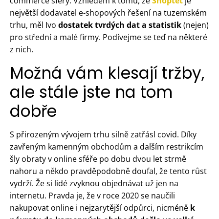
commerce sféry. Vzhledem k tomu, že
Shoptet
je
největší dodavatel e-shopových řešení na tuzemském
trhu, měl Ivo
dostatek tvrdých dat a statistik
(nejen)
pro střední a malé firmy. Podívejme se teď na některé
z nich.
Možná vám klesají tržby,
ale stále jste na tom
dobře
S přirozeným vývojem trhu silně zatřásl covid. Díky
zavřeným kamenným obchodům a dalším restrikcím
šly obraty v online sféře po dobu dvou let strmě
nahoru a někdo pravděpodobně doufal, že tento růst
vydrží. Že si lidé zvyknou objednávat už jen na
internetu. Pravda je, že v roce 2020 se naučili
nakupovat online i nejzarytější odpůrci, nicméně
k