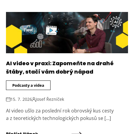
AI video v praxi: Zapomeňte na drahé
štáby, stačí vám dobrý nápad
Podcasty a videa
15. 7. 2026
Josef Řezníček
AI video ušlo za poslední rok obrovský kus cesty
a z teoretických technologických pokusů se […]