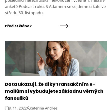
posledních letech získal několik cen, včetně 1. místa v
anketě Podcast roku. S Adamem se sejdeme u kafe ve
středu 30. listopadu.
Přečíst článek
Data ukazují, že díky transakčním e-
mailům si vybudujete základnu věrných
fanoušků
8. 11. 2022
Kateřina Andrée