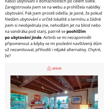
nabízí ubytování v domácnostech po celém světě.
Zaregistrovala jsem se na webu a prohlížela nabídky
ubytování. Pak jsem prostě odešla. Je jasné, že pokud
hledám ubytování v určité lokalitě a termínu a žádné
jsem si neobjednala (ne, nehodlám jet na blind nebo
na vandráka pod stan), patrně se
poohlížím
po ubytování jinde
. Airbnb se mi nezapomněli
připomenout a kdyby se mi poslední navštívený dům
už nezamlouval, přihodili i nějaké alternativy. Chytré,
že?