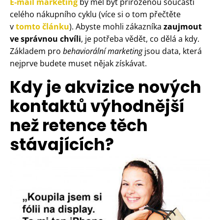
E-mail marketing
by měl být přirozenou součástí
celého nákupního cyklu (více si o tom přečtěte
v
tomto článku
). Abyste mohli zákazníka
zaujmout
ve správnou chvíli
, je potřeba vědět, co dělá a kdy.
Základem pro
behaviorální marketing
jsou data, která
nejprve budete muset nějak získávat.
Kdy je akvizice nových
kontaktů výhodnější
než retence těch
stávajících?