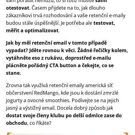
vám poradit nemůžu, to si totiž musíte
sami
otestovat
. Časem přijdete na to, jak dlouho
zákazníkovi trvá rozhodování a vaše retenční e-maily
budou stále úspěšnější. Je potřeba ale
testovat,
měřit a optimalizovat
.
Jak by měl retenční email v tomto případě
vypadat? Jděte rovnou k věci. Žádné řečičky kolem,
vytáhněte eso z rukávu, doprostřed e-mailu
plácněte pořádný CTA button a čekejte, co se
stane.
Zrovna tak využívá retenční emaily americká síť
občerstvení RedMango, kde jsou k dostání zmrzlé
jogurty a ovocné smoothies. Podívejte se na jejich
jasný a výstižný email. Docela dobrý způsob jak
dostat svoje členy klubu po delší odmlce zase do
obchodu
, co říkáte?