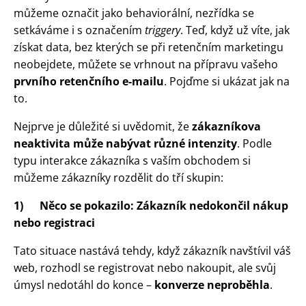
můžeme označit jako behaviorální, nezřídka se
setkáváme i s označením
triggery
. Teď, když už víte, jak
získat data, bez kterých se při retenčním marketingu
neobejdete, můžete se vrhnout na přípravu vašeho
prvního retenčního e-mailu
. Pojďme si ukázat jak na
to.
Nejprve je důležité si uvědomit, že
zákazníkova
neaktivita může nabývat různé intenzity
. Podle
typu interakce zákazníka s vaším obchodem si
můžeme zákazníky rozdělit do tří skupin:
1)
Něco se pokazilo: Zákazník nedokončil nákup
nebo registraci
Tato situace nastává tehdy, když zákazník navštívil váš
web, rozhodl se registrovat nebo nakoupit, ale svůj
úmysl nedotáhl do konce –
konverze neproběhla
.