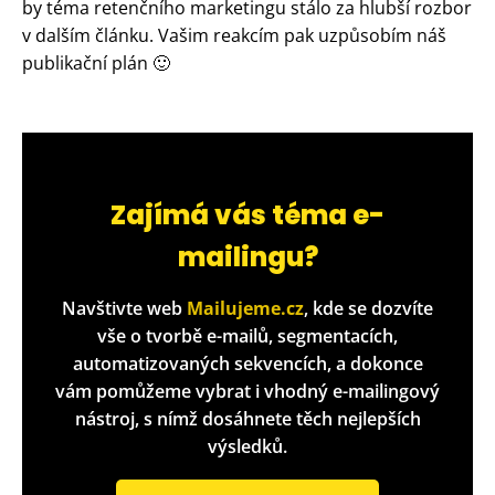
by téma retenčního marketingu stálo za hlubší rozbor
v dalším článku. Vašim reakcím pak uzpůsobím náš
publikační plán 🙂
Zajímá vás téma e-
mailingu?
Navštivte web
Mailujeme.cz
, kde se dozvíte
vše o tvorbě e-mailů, segmentacích,
automatizovaných sekvencích, a dokonce
vám pomůžeme vybrat i vhodný e-mailingový
nástroj, s nímž dosáhnete těch nejlepších
výsledků.