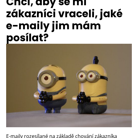
Chci, aby se mí
zákazníci vraceli, jaké
e-maily jim mám
posílat?
E-maily rozesílané na základě chování zákazníka