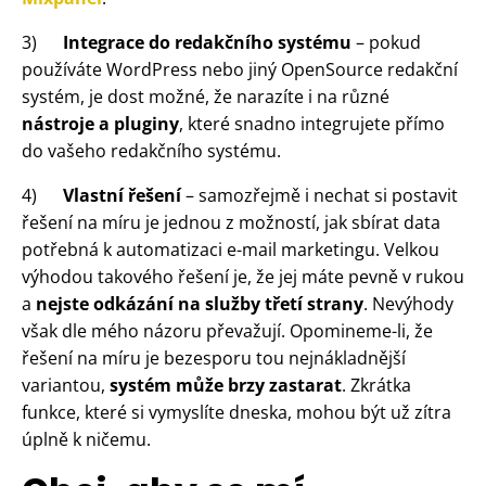
3)
Integrace do redakčního systému
– pokud
používáte WordPress nebo jiný OpenSource redakční
systém, je dost možné, že narazíte i na různé
nástroje a pluginy
, které snadno integrujete přímo
do vašeho redakčního systému.
4)
Vlastní řešení
– samozřejmě i nechat si postavit
řešení na míru je jednou z možností, jak sbírat data
potřebná k automatizaci e-mail marketingu. Velkou
výhodou takového řešení je, že jej máte pevně v rukou
a
nejste odkázání na služby třetí strany
. Nevýhody
však dle mého názoru převažují. Opomineme-li, že
řešení na míru je bezesporu tou nejnákladnější
variantou,
systém může brzy zastarat
. Zkrátka
funkce, které si vymyslíte dneska, mohou být už zítra
úplně k ničemu.