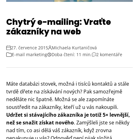
Chytrý e-mailing: Vraťte
zákazníky na web
27. července 2015
Michaela Kurtaničová
E-mail marketing
Doba čtení: 11 min.
2 komentáře
Máte databázi stovek, možná i tisíců kontaktů a stále
tvrdě dřete na získávání nových? Pak samozřejmě
neděláte nic špatně. Možná se ale zapomínáte
soustředit na zákazníky, kteří už u vás nakoupili.
Udržet si stávajícího zákazníka je totiž 5× levnější,
než se snažit získat nového
. Zamýšleli jste se někdy
nad tím, co asi dělá váš zákazník, když zrovna
nenakupuje u vás? Odpověď není nijak složitá.