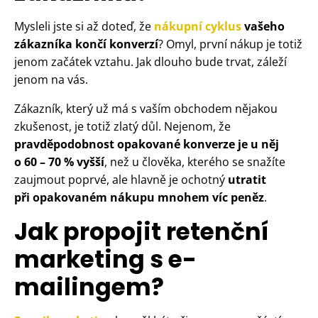
Mysleli jste si až doteď, že
nákupní cyklus
vašeho
zákazníka končí konverzí
? Omyl, první nákup je totiž
jenom začátek vztahu. Jak dlouho bude trvat, záleží
jenom na vás.
Zákazník, který už má s vaším obchodem nějakou
zkušenost, je totiž zlatý důl. Nejenom, že
pravděpodobnost opakované konverze je u něj
o 60 – 70 % vyšší
, než u člověka, kterého se snažíte
zaujmout poprvé, ale hlavně je ochotný
utratit
při opakovaném nákupu mnohem víc peněz
.
Jak propojit retenční
marketing s e-
mailingem?