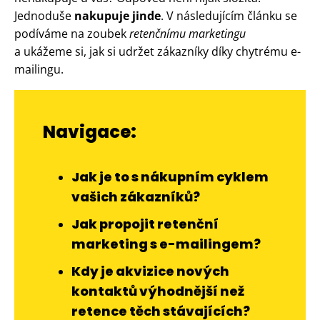
Jednoduše
nakupuje jinde
. V následujícím článku se
podíváme na zoubek
retenčnímu marketingu
a ukážeme si, jak si udržet zákazníky díky chytrému e-
mailingu.
Navigace:
Jak je to s nákupním cyklem
vašich zákazníků?
Jak propojit retenční
marketing s e-mailingem?
Kdy je akvizice nových
kontaktů výhodnější než
retence těch stávajících?