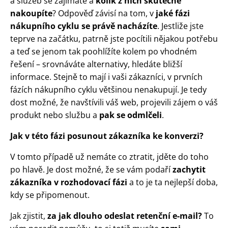
a služeb se zajímáte a
kolik z nich skutečně
nakoupíte
? Odpověď závisí na tom, v
jaké fázi
nákupního cyklu se právě nacházíte
. Jestliže jste
teprve na začátku, patrně jste pocítili nějakou potřebu
a teď se jenom tak poohlížíte kolem po vhodném
řešení – srovnáváte alternativy, hledáte bližší
informace. Stejně to mají i vaši zákazníci, v prvních
fázích nákupního cyklu většinou nenakupují. Je tedy
dost možné, že navštívili váš web, projevili zájem o váš
produkt nebo službu a
pak se odmlčeli
.
Jak v této fázi posunout zákazníka ke konverzi?
V tomto případě už nemáte co ztratit, jděte do toho
po hlavě. Je dost možné, že se vám podaří
zachytit
zákazníka v rozhodovací fázi
a to je ta nejlepší doba,
kdy se připomenout.
Jak zjistit,
za jak dlouho odeslat retenční e-mail?
To