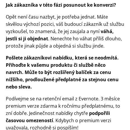
Jak zákazníka v této fázi posunout ke konverzi?
Opět není času nazbyt, je potřeba jednat. Máte
skvělou výchozí pozici, váš budoucí zákazník už službu
vyzkoušel, to znamená, že jej zaujala a nyní
váhá,
jestli si ji objednat
. Nenechte ho váhat příliš dlouho,
protože jinak půjde a objedná si službu jinde.
Pošlete zákazníkovi nabídku, která se neodmítá.
Přihoďte k vašemu produktu či službě něco
navrch. Může to být rozšířený balíček za cenu
nižšího, prodloužené předplatné za stejnou cenu
nebo sleva.
Podívejme se na retenční email z Evernote. 3 měsíce
premium verze zdarma k ročnímu předplatnému, to
zní dobře. Jedinečnost nabídky chytře
podpořili
časovou omezeností
. Kdybych o premium verzi
uvažovala, rozhodně si pospíším!