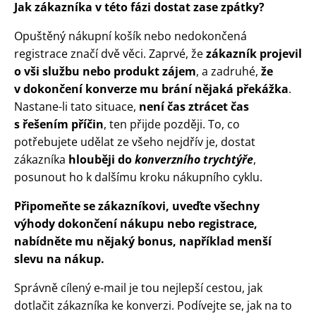
Jak zákazníka v této fázi dostat zase zpátky?
Opuštěný nákupní košík nebo nedokončená
registrace značí dvě věci. Zaprvé, že
zákazník projevil
o vši službu nebo produkt zájem
, a zadruhé,
že
v dokončení konverze mu brání nějaká překážka
.
Nastane-li tato situace,
není čas ztrácet čas
s řešením příčin
, ten přijde později. To, co
potřebujete udělat ze všeho nejdřív je, dostat
zákazníka
hlouběji do
konverzního trychtýře
,
posunout ho k dalšímu kroku nákupního cyklu.
Připomeňte se zákazníkovi, uveďte všechny
výhody dokončení nákupu nebo registrace,
nabídněte mu nějaký bonus, například menší
slevu na nákup.
Správně cílený e-mail je tou nejlepší cestou, jak
dotlačit zákazníka ke konverzi. Podívejte se, jak na to