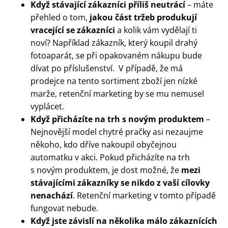
Když stávající zákazníci příliš neutrácí
– máte
přehled o tom,
jakou část tržeb produkují
vracející se zákazníci
a kolik vám vydělají ti
noví? Například zákazník, který koupil drahý
fotoaparát, se při opakovaném nákupu bude
dívat po příslušenství. V případě, že má
prodejce na tento sortiment zboží jen nízké
marže, retenční marketing by se mu nemusel
vyplácet.
Když přicházíte na trh s novým produktem
–
Nejnovější model chytré pračky asi nezaujme
někoho, kdo dříve nakoupil obyčejnou
automatku v akci. Pokud přicházíte na trh
s novým produktem, je dost možné, že
mezi
stávajícími zákazníky se nikdo z vaší cílovky
nenachází
. Retenční marketing v tomto případě
fungovat nebude.
Když jste závislí na několika málo zákaznících