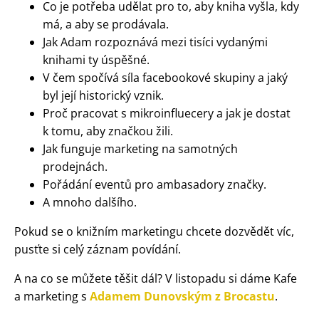
Co je potřeba udělat pro to, aby kniha vyšla, kdy
má, a aby se prodávala.
Jak Adam rozpoznává mezi tisíci vydanými
knihami ty úspěšné.
V čem spočívá síla facebookové skupiny a jaký
byl její historický vznik.
Proč pracovat s mikroinfluecery a jak je dostat
k tomu, aby značkou žili.
Jak funguje marketing na samotných
prodejnách.
Pořádání eventů pro ambasadory značky.
A mnoho dalšího.
Pokud se o knižním
marketingu
chcete dozvědět víc,
pusťte si celý záznam povídání.
A na co se můžete těšit dál? V listopadu si dáme Kafe
a marketing s
Adamem Dunovským z Brocastu
.