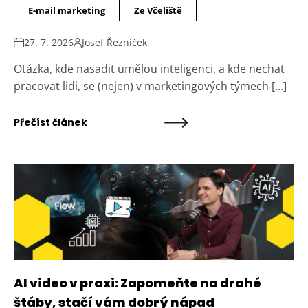
E-mail marketing
Ze Včeliště
27. 7. 2026
Josef Řezníček
Otázka, kde nasadit umělou inteligenci, a kde nechat
pracovat lidi, se (nejen) v marketingových týmech […]
Přečíst článek
AI video v praxi: Zapomeňte na drahé
štáby, stačí vám dobrý nápad