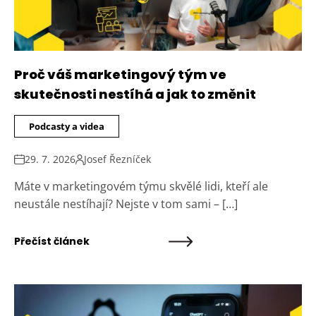
Proč váš marketingový tým ve
skutečnosti nestíhá a jak to změnit
Podcasty a videa
29. 7. 2026
Josef Řezníček
Máte v marketingovém týmu skvělé lidi, kteří ale
neustále nestíhají? Nejste v tom sami – […]
Přečíst článek