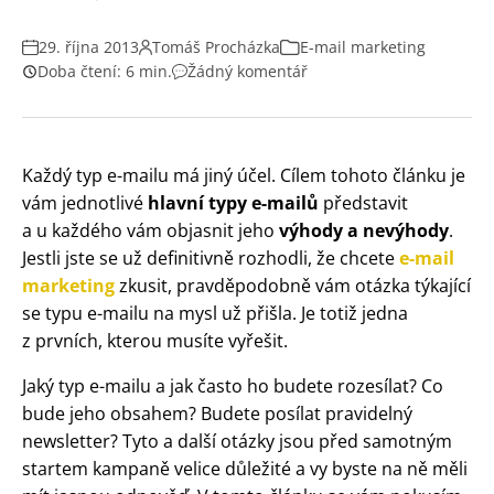
29. října 2013
Tomáš Procházka
E-mail marketing
Doba čtení: 6 min.
Žádný komentář
Každý typ e-mailu má jiný účel. Cílem tohoto článku je
vám jednotlivé
hlavní typy e-mailů
představit
a u každého vám objasnit jeho
výhody a nevýhody
.
Jestli jste se už definitivně rozhodli, že chcete
e-mail
marketing
zkusit, pravděpodobně vám otázka týkající
se typu e-mailu na mysl už přišla. Je totiž jedna
z prvních, kterou musíte vyřešit.
Jaký typ e-mailu a jak často ho budete rozesílat? Co
bude jeho obsahem? Budete posílat pravidelný
newsletter? Tyto a další otázky jsou před samotným
startem kampaně velice důležité a vy byste na ně měli