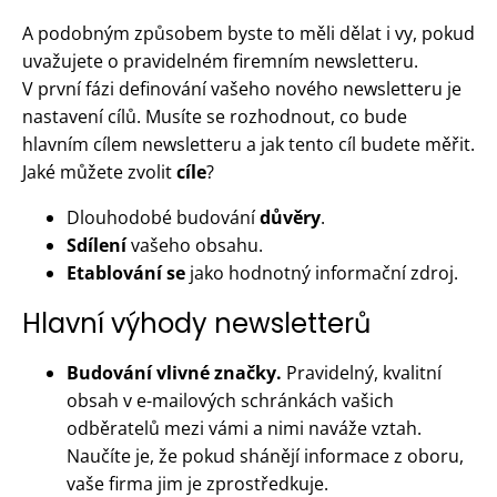
A podobným způsobem byste to měli dělat i vy, pokud
uvažujete o pravidelném firemním newsletteru.
V první fázi definování vašeho nového newsletteru je
nastavení cílů. Musíte se rozhodnout, co bude
hlavním cílem newsletteru a jak tento cíl budete měřit.
Jaké můžete zvolit
cíle
?
Dlouhodobé budování
důvěry
.
Sdílení
vašeho obsahu.
Etablování
se
jako hodnotný informační zdroj.
Hlavní výhody newsletterů
Budování vlivné značky.
Pravidelný, kvalitní
obsah v e-mailových schránkách vašich
odběratelů mezi vámi a nimi naváže vztah.
Naučíte je, že pokud shánějí informace z oboru,
vaše firma jim je zprostředkuje.