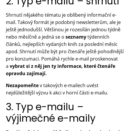
2. Typ e-mailu – shrnutí
Shrnutí nějakého tématu je oblíbený informační e-
mail. Takový formát je podobný newsletterům, ale je
ještě jednodušší. Většinou je rozesílán jednou týdně
nebo měsíčně a jedná se o
seznamy
týdenních
článků, nejlepších vydaných knih za poslední měsíc
apod. Shrnutí může být pro čtenáře ještě pohodlnější
pro konzumaci. Pomáhá rychle e-mail proskenovat
a
vybrat si z něj jen ty informace, které čtenáře
opravdu zajímají
.
Nezapomeňte
v takových e-mailech uvést
nejdůležitější výzvu k akci v horní části e-mailu.
3. Typ e-mailu –
výjimečné e-maily