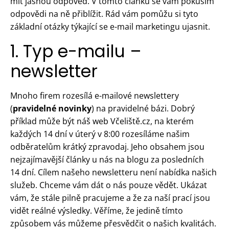
mít jasnou odpověď. V tomto článku se vám pokusím
odpovědi na ně přiblížit. Rád vám pomůžu si tyto
základní otázky týkající se e-mail marketingu ujasnit.
1. Typ e-mailu –
newsletter
Mnoho firem rozesílá e-mailové newslettery
(
pravidelné novinky
) na pravidelné bázi. Dobrý
příklad může být náš web Včeliště.cz, na kterém
každých 14 dní v úterý v 8:00 rozesíláme našim
odběratelům krátký zpravodaj. Jeho obsahem jsou
nejzajímavější články u nás na blogu za posledních
14 dní. Cílem našeho newsletteru není nabídka našich
služeb. Chceme vám dát o nás pouze vědět. Ukázat
vám, že stále pilně pracujeme a že za naší prací jsou
vidět reálné výsledky. Věříme, že jedině tímto
způsobem vás můžeme přesvědčit o našich kvalitách.