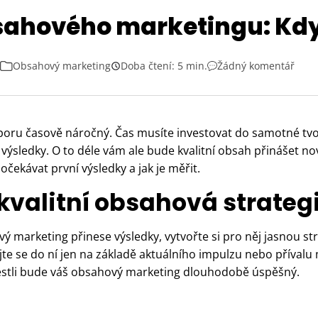
ahového marketingu: Kdy 
Obsahový marketing
Doba čtení: 5 min.
Žádný komentář
oru časově náročný. Čas musíte investovat do samotné tv
í výsledky. O to déle vám ale bude kvalitní obsah přinášet n
očekávat první výsledky a jak je měřit.
kvalitní obsahová strateg
vý marketing přinese výsledky, vytvořte si pro něj jasnou st
e se do ní jen na základě aktuálního impulzu nebo přívalu 
jestli bude váš obsahový marketing dlouhodobě úspěšný.