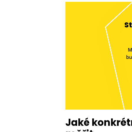
S
M
bu
Jaké konkrét