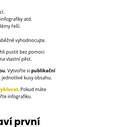
í.
infografiky atd.
blémy řeší.
růběžně vyhodnocujte.
hli pustit bez pomoci
 na vlastní pěst.
tou
. Vytvořte si
publikační
 jednotlivé kusy obsahu.
cyklovat
. Pokud máte
te infografiku.
ví první