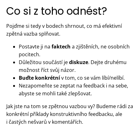
Co si z toho odnést?
Pojďme si tedy v bodech shrnout, co má efektivní
zpětná vazba splňovat.
Postavte ji na
faktech
a zjištěních, ne osobních
pocitech.
Důležitou součástí je
diskuze
. Dejte druhému
možnost říct svůj názor.
Buďte konkrétní
v tom, co se vám líbí/nelíbí.
Nezapomeňte se zeptat na feedback i na sebe,
abyste se mohli také zlepšovat.
Jak jste na tom se zpětnou vazbou vy? Budeme rádi za
konkrétní příklady konstruktivního feedbacku, ale
i častých nešvarů v komentářích.