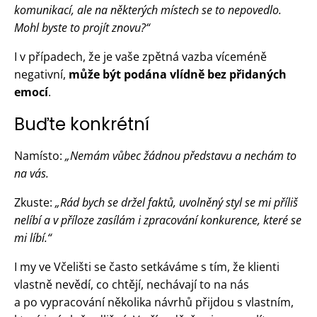
komunikací, ale na některých místech se to nepovedlo.
Mohl byste to projít znovu?“
I v případech, že je vaše zpětná vazba víceméně
negativní,
může být podána vlídně bez přidaných
emocí
.
Buďte konkrétní
Namísto:
„Nemám vůbec žádnou představu a nechám to
na vás.
Zkuste:
„Rád bych se držel faktů, uvolněný styl se mi příliš
nelíbí a v příloze zasílám i zpracování konkurence, které se
mi líbí.“
I my ve Včelišti se často setkáváme s tím, že klienti
vlastně nevědí, co chtějí, nechávají to na nás
a po vypracování několika návrhů přijdou s vlastním,