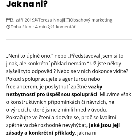
Jak na ni?
3. září 2019
Tereza Nnaji
Obsahový marketing
Doba čtení: 4 min.
1 komentář
„Není to úplně ono.“ nebo „Představoval jsem si to
jinak, ale konkrétní příklad nemám.“ Už jste někdy
slyšeli tyto odpovědi? Nebo se v nich dokonce vidíte?
Pokud spolupracujete s agenturou nebo
freelancerem, je poskytnutí zpětné
vazby
nezbytností pro úspěšnou spolupráci
. Mluvíme však
o konstruktivních připomínkách či návrzích, ne
o výrocích, které jsme zmínili hned v úvodu.
Pokračujte ve čtení a dozvíte se, proč se kvalitní
zpětné vazbě rozhodně nevyhýbat
, jaké jsou její
zásady a konkrétní příklady
, jak na ni.