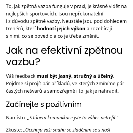
To, jak zpětná vazba funguje v praxi, je krásně vidět na
nejlepších sportovcích. Jsou nepřekonatelní
i z důvodu zpětné vazby. Neustále jsou pod dohledem
trenérů, kteří
hodnotí jejich výkon
a rozebírají
s nimi, co se povedlo a co je třeba změnit.
Jak na efektivní zpětnou
vazbu?
Váš feedback
musí být jasný, stručný a účelný
.
Pojďme si projít pár příkladů, ve kterých zmíníme pár
častých nešvarů a samozřejmě i to, jak je nahradit.
Začínejte s pozitivním
Namísto:
„S tónem komunikace jste to vůbec netrefil.“
Zkuste:
„Oceňuju vaši snahu se sladěním se s naší