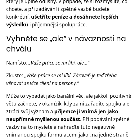
který je úplně odlišný. V případě, že si rozmyslíte, co
chcete, a při zadávání i zpětné vazbě budete
konkrétní,
ušetříte peníze a dosáhnete lepších
výsledků
i příjemnější spolupráce.
Vyhněte se „ale“ v návaznosti na
chválu
Namísto:
„Vaše práce se mi líbí, ale…“
Zkuste:
„Vaše práce se mi líbí. Zároveň je teď třeba
věnovat se více cílení na persony.“
Může to vypadat jako banální věc, ale jakkoli pozitivně
větu začnete, v okamžik, kdy za ni zařadíte spojku ale,
ztrácí svůj význam a
příjemce ji vnímá jen jako
neupřímně myšlenou součást
. Při podávání zpětné
vazby na to myslete a nahraďte tuto negativně
vnímanou spojku formulacemi jako „na jedné straně –