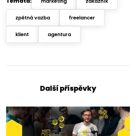
Témata:
marketing
zákazník
zpětná vazba
freelancer
klient
agentura
Další příspěvky