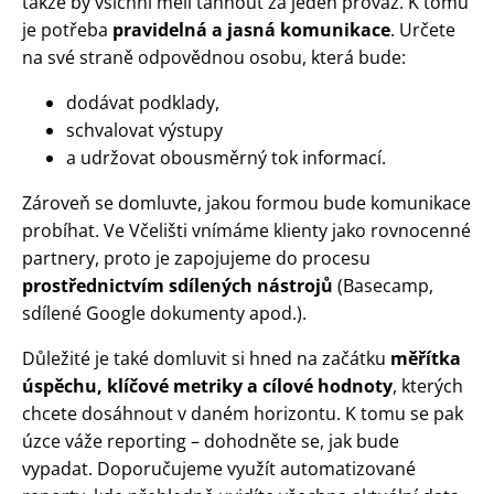
takže by všichni měli táhnout za jeden provaz. K tomu
je potřeba
pravidelná a jasná komunikace
. Určete
na své straně odpovědnou osobu, která bude:
dodávat podklady,
schvalovat výstupy
a udržovat obousměrný tok informací.
Zároveň se domluvte, jakou formou bude komunikace
probíhat. Ve Včelišti vnímáme klienty jako rovnocenné
partnery, proto je zapojujeme do procesu
prostřednictvím sdílených nástrojů
(Basecamp,
sdílené Google dokumenty apod.).
Důležité je také domluvit si hned na začátku
měřítka
úspěchu, klíčové metriky a cílové hodnoty
, kterých
chcete dosáhnout v daném horizontu. K tomu se pak
úzce váže reporting – dohodněte se, jak bude
vypadat. Doporučujeme využít automatizované