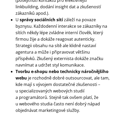
(poskytnutí kontaktů pro efektivnější
linkbuilding, dodání insight dat a zkušeností
zákazníků apod.).
U
správy sociálních sítí
záleží na povaze
byznysu. Každodenní interakce se zákazníky na
sítích někdy lépe zvládne interní člověk, který
firmou žije a dokáže reagovat autenticky.
Strategii obsahu na sítě ale klidně nastaví
agentura a může i připravovat většinu
příspěvků. Zkušený externista dokáže značku
navnímat a udržet styl komunikace.
Tvorbu e-shopu nebo technicky náročnějšího
webu
je rozhodně dobré outsourcovat, ale tam,
kde mají s vývojem dostatečné zkušenosti –
u specializovaných webových studií
a programátorů. Stejně tak ovšem platí, že
u webového studia často není dobrý nápad
objednávat marketingové služby.