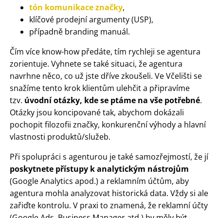
tón komunikace značky
,
klíčové prodejní argumenty (USP),
případně branding manuál.
Čím více know-how předáte, tím rychleji se agentura
zorientuje. Vyhnete se také situaci, že agentura
navrhne něco, co už jste dříve zkoušeli. Ve Včelišti se
snažíme tento krok klientům ulehčit a připravíme
tzv.
úvodní otázky, kde se ptáme na vše potřebné
.
Otázky jsou koncipované tak, abychom dokázali
pochopit filozofii značky, konkurenční výhody a hlavní
vlastnosti produktů/služeb.
Při spolupráci s agenturou je také samozřejmostí, že jí
poskytnete přístupy k analytickým nástrojům
(Google Analytics apod.) a reklamním účtům, aby
agentura mohla analyzovat historická data. Vždy si ale
zařiďte kontrolu. V praxi to znamená, že reklamní účty
(Google Ads, Business Manager atd.) by měly být