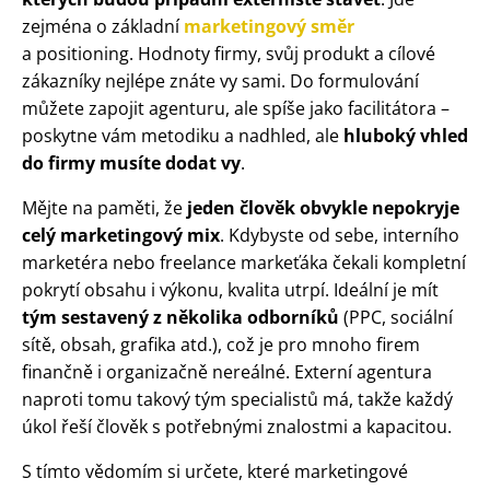
zejména o základní
marketingový směr
a positioning. Hodnoty firmy, svůj produkt a cílové
zákazníky nejlépe znáte vy sami. Do formulování
můžete zapojit agenturu, ale spíše jako facilitátora –
poskytne vám metodiku a nadhled, ale
hluboký vhled
do firmy musíte dodat vy
.
Mějte na paměti, že
jeden člověk obvykle nepokryje
celý marketingový mix
. Kdybyste od sebe, interního
marketéra nebo freelance markeťáka čekali kompletní
pokrytí obsahu i výkonu, kvalita utrpí. Ideální je mít
tým sestavený z několika odborníků
(PPC, sociální
sítě, obsah, grafika atd.), což je pro mnoho firem
finančně i organizačně nereálné. Externí agentura
naproti tomu takový tým specialistů má, takže každý
úkol řeší člověk s potřebnými znalostmi a kapacitou.
S tímto vědomím si určete, které marketingové