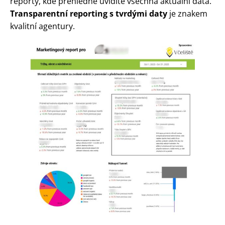
reporty, kde přehledně uvidíte všechna aktuální data.
Transparentní reporting s tvrdými daty
je znakem
kvalitní agentury.