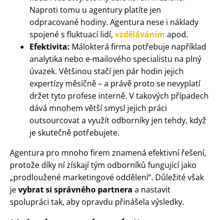
Naproti tomu u agentury platíte jen
odpracované hodiny. Agentura nese i náklady
spojené s fluktuací lidí,
vzděláváním
apod.
Efektivita:
Málokterá firma potřebuje například
analytika nebo e-mailového specialistu na plný
úvazek. Většinou stačí jen pár hodin jejich
expertízy měsíčně – a právě proto se nevyplatí
držet tyto profese interně. V takových případech
dává mnohem větší smysl jejich práci
outsourcovat a využít odborníky jen tehdy, když
je skutečně potřebujete.
Agentura pro mnoho firem znamená efektivní řešení,
protože díky ní získají tým odborníků fungující jako
„prodloužené marketingové oddělení“. Důležité však
je
vybrat si správného partnera
a nastavit
spolupráci tak, aby opravdu přinášela výsledky.