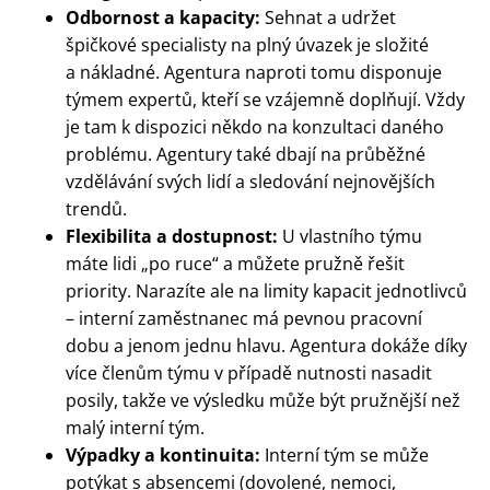
Odbornost a kapacity:
Sehnat a udržet
špičkové specialisty na plný úvazek je složité
a nákladné. Agentura naproti tomu disponuje
týmem expertů, kteří se vzájemně doplňují. Vždy
je tam k dispozici někdo na konzultaci daného
problému. Agentury také dbají na průběžné
vzdělávání svých lidí a sledování nejnovějších
trendů.
Flexibilita a dostupnost:
U vlastního týmu
máte lidi „po ruce“ a můžete pružně řešit
priority. Narazíte ale na limity kapacit jednotlivců
– interní zaměstnanec má pevnou pracovní
dobu a jenom jednu hlavu. Agentura dokáže díky
více členům týmu v případě nutnosti nasadit
posily, takže ve výsledku může být pružnější než
malý interní tým.
Výpadky a kontinuita:
Interní tým se může
potýkat s absencemi (dovolené, nemoci,