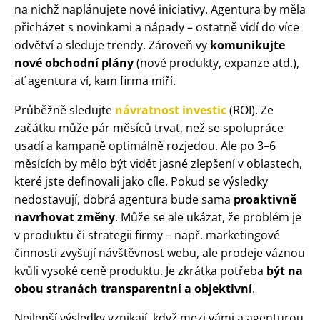
na nichž naplánujete nové iniciativy. Agentura by měla
přicházet s novinkami a nápady – ostatně vidí do více
odvětví a sleduje trendy. Zároveň vy
komunikujte
nové obchodní plány
(nové produkty, expanze atd.),
ať agentura ví, kam firma míří.
Průběžně sledujte
návratnost investic
(ROI). Ze
začátku může pár měsíců trvat, než se spolupráce
usadí a kampaně optimálně rozjedou. Ale po 3–6
měsících by mělo být vidět jasné zlepšení v oblastech,
které jste definovali jako cíle. Pokud se výsledky
nedostavují, dobrá agentura bude sama
proaktivně
navrhovat změny
. Může se ale ukázat, že problém je
v produktu či strategii firmy – např. marketingové
činnosti zvyšují návštěvnost webu, ale prodeje váznou
kvůli vysoké ceně produktu. Je zkrátka potřeba
být na
obou stranách transparentní a objektivní
.
Nejlepší výsledky vznikají, když mezi vámi a agenturou