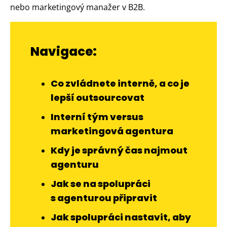
nebo marketingový manažer v B2B.
Navigace:
Co zvládnete interně, a co je
lepší outsourcovat
Interní tým versus
marketingová agentura
Kdy je správný čas najmout
agenturu
Jak se na spolupráci
s agenturou připravit
Jak spolupráci nastavit, aby