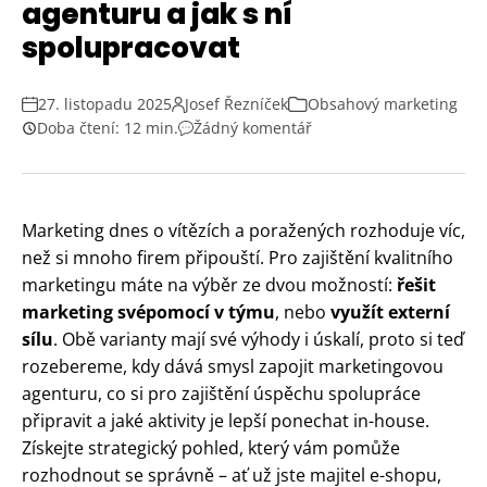
agenturu a jak s ní
spolupracovat
27. listopadu 2025
Josef Řezníček
Obsahový marketing
Doba čtení: 12 min.
Žádný komentář
Marketing dnes o vítězích a poražených rozhoduje víc,
než si mnoho firem připouští. Pro zajištění kvalitního
marketingu máte na výběr ze dvou možností:
řešit
marketing svépomocí v týmu
, nebo
využít externí
sílu
. Obě varianty mají své výhody i úskalí, proto si teď
rozebereme, kdy dává smysl zapojit marketingovou
agenturu, co si pro zajištění úspěchu spolupráce
připravit a jaké aktivity je lepší ponechat in-house.
Získejte strategický pohled, který vám pomůže
rozhodnout se správně – ať už jste majitel e-shopu,