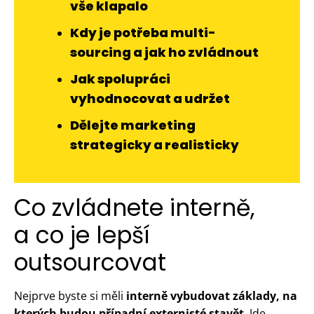
vše klapalo
Kdy je potřeba multi-
sourcing a jak ho zvládnout
Jak spolupráci
vyhodnocovat a udržet
Dělejte marketing
strategicky a realisticky
Co zvládnete interně,
a co je lepší
outsourcovat
Nejprve byste si měli
interně vybudovat základy, na
kterých budou případní externisté stavět
. Jde