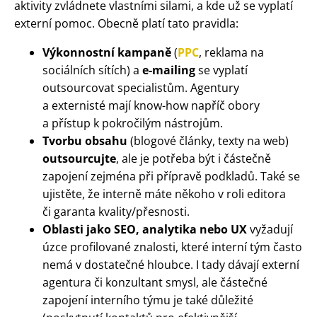
aktivity zvládnete vlastními silami, a kde už se vyplatí
externí pomoc. Obecně platí tato pravidla:
Výkonnostní kampaně
(
PPC
, reklama na
sociálních sítích) a
e-mailing
se vyplatí
outsourcovat specialistům. Agentury
a externisté mají know-how napříč obory
a přístup k pokročilým nástrojům.
Tvorbu obsahu
(blogové články, texty na web)
outsourcujte
, ale je potřeba být i částečně
zapojení zejména při přípravě podkladů. Také se
ujistěte, že interně máte někoho v roli editora
či garanta kvality/přesnosti.
Oblasti jako SEO, analytika nebo UX
vyžadují
úzce profilované znalosti, které interní tým často
nemá v dostatečné hloubce. I tady dávají externí
agentura či konzultant smysl, ale částečné
zapojení interního týmu je také důležité