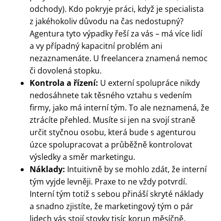
odchody). Kdo pokryje práci, když je specialista
z jakéhokoliv důvodu na čas nedostupný?
Agentura tyto výpadky řeší za vás – má více lidí
a vy případný kapacitní problém ani
nezaznamenáte. U freelancera znamená nemoc
či dovolená stopku.
Kontrola a řízení:
U externí spolupráce nikdy
nedosáhnete tak těsného vztahu s vedením
firmy, jako má interní tým. To ale neznamená, že
ztrácíte přehled. Musíte si jen na svojí straně
určit styčnou osobu, která bude s agenturou
úzce spolupracovat a průběžně kontrolovat
výsledky a směr marketingu.
Náklady:
Intuitivně by se mohlo zdát, že interní
tým vyjde levněji. Praxe to ne vždy potvrdí.
Interní tým totiž s sebou přináší skryté náklady
a snadno zjistíte, že marketingový tým o pár
lidech vás stojí stovky tisíc korun měsíčně.