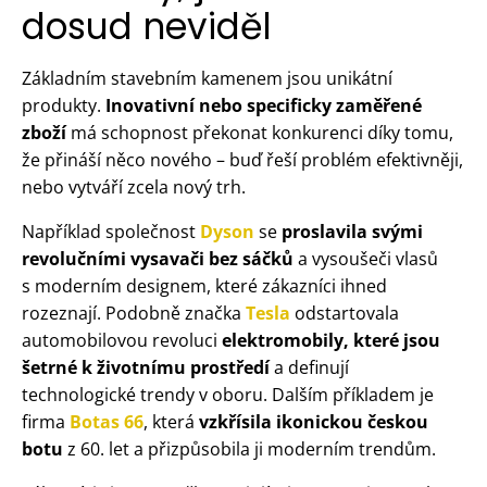
dosud neviděl
Základním stavebním kamenem jsou unikátní
produkty.
Inovativní nebo specificky zaměřené
zboží
má schopnost překonat konkurenci díky tomu,
že přináší něco nového – buď řeší problém efektivněji,
nebo vytváří zcela nový trh.
Například společnost
Dyson
se
proslavila svými
revolučními vysavači bez sáčků
a vysoušeči vlasů
s moderním designem, které zákazníci ihned
rozeznají. Podobně značka
Tesla
odstartovala
automobilovou revoluci
elektromobily, které jsou
šetrné k životnímu prostředí
a definují
technologické trendy v oboru. Dalším příkladem je
firma
Botas 66
, která
vzkřísila ikonickou českou
botu
z 60. let a přizpůsobila ji moderním trendům.