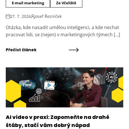
E-mail marketing
Ze Včeliště
27. 7. 2026
Josef Řezníček
Otázka, kde nasadit umělou inteligenci, a kde nechat
pracovat lidi, se (nejen) v marketingových týmech […]
Přečíst článek
AI video v praxi: Zapomeňte na drahé
štáby, stačí vám dobrý nápad