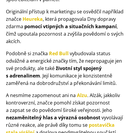
Originální přístup k marketingu se osvědčil například
značce
Heureka
, která propagovala Dny dopravy
zdarma
pomocí vtipných a situačních kampaní
,
čímž upoutala pozornost a zvýšila povědomí o svých
akcích.
Podobně si značka
Red Bull
vybudovala status
odvážné a energické značky tím, že nepropaguje jen
své produkty, ale také
životní styl spojený
s adrenalinem
. Její komunikace je konzistentně
zaměřená na dobrodružství a překonávání limitů.
A nesmíme zapomenout ani na
Alzu
. Alzák, jakkoliv
kontroverzní, značce pomohl získat pozornost
a zapsat se do povědomí široké veřejnosti. Jeho
nezaměnitelný hlas a výrazná osobnost
vyvolávají
různé reakce, ale právě díky tomu se
postavička
stala virální
a doslova neodmyslitelnou součástí