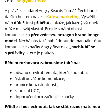
Zdroj:
Angrybeards.cz
A právě zakladatel Angry Beards Tomáš Čech bude
dalším hostem na akci
Kafe a marketing
. Vysvětlí
nám
důležitost příběhů
a ukáže, jak každý výrobek
může mít svůj vlastní. Projde s námi oblast
komunikace a
předvede tzv. hexagon brand image
model
. Nechá nás také nahlédnout do manuálu tónu
komunikace značky Angry Beards a
„pochlubí“ se
s průšvihy
, které je potkaly.
Během rozhovoru zabrousíme také na:
odvahu otevírat témata, která jsou tabu,
úskalí odvážné komunikace,
hranice konzistentnosti,
zapojení UGC,
doporučení pro začínající značky.
Přijďte si poslechnout, jak se stát rozpoznatelnou