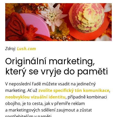
Zdroj:
Lush.com
Originální marketing,
který se vryje do paměti
V neposlední řadě můžete vsadit na jedinečný
marketing. Ať už
zvolíte specifický tón komunikace
,
neobvyklou vizuální identitu
, případně kombinaci
obojího, je to cesta, jak v přemíře reklam
a marketingových sdělení zaujmout a zůstat
spotřebitelům v paměti.