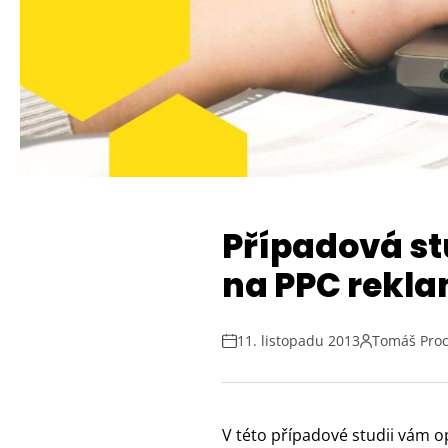
Případová st
na PPC rekla
11. listopadu 2013
Tomáš Pro
V této případové studii vám 