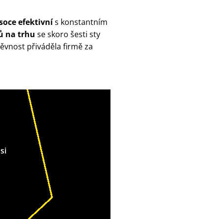
soce efektivní
s konstantním
ů na trhu
se skoro šesti sty
ěvnost přiváděla firmě za
si