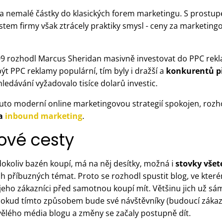
la nemalé částky do klasických forem marketingu. S prostu
tem firmy však ztrácely praktiky smysl - ceny za marketin
09 rozhodl Marcus Sheridan masivně investovat do PPC rekla
být PPC reklamy populární, tím byly i dražší a
konkurentů p
ledávání vyžadovalo tisíce dolarů investic.
uto moderní online marketingovou strategií spokojen, rozhod
 a
inbound marketing
.
ové cesty
dokoliv bazén koupí, má na něj desítky, možná i
stovky všet
šech příbuzných témat. Proto se rozhodl spustit blog, ve kte
eho zákazníci před samotnou koupí mít. Většinu jich už sám 
že pokud tímto způsobem bude své návštěvníky (budoucí zákazn
vělého média blogu a změny se začaly postupně dít.