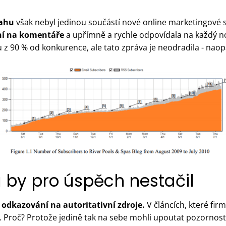
sahu
však nebyl jedinou součástí nové online marketingové s
ní na komentáře
a upřímně a rychle odpovídala na každý n
sou z 90 % od konkurence, ale tato zpráva je neodradila - naop
 by pro úspěch nestačil
é
odkazování na autoritativní zdroje
.
V článcích, které fir
i. Proč? Protože jedině tak na sebe mohli upoutat pozornost 