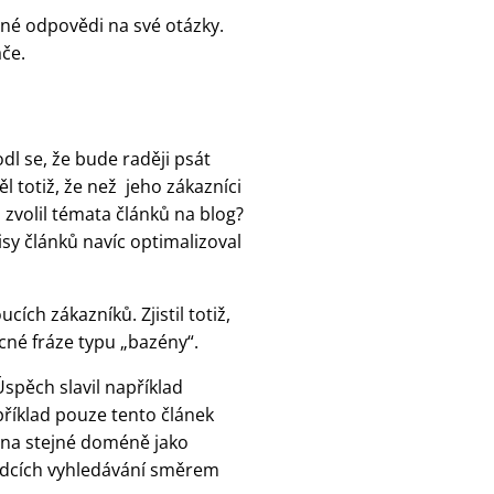
né odpovědi na své otázky.
ače.
l se, že bude raději psát
 totiž, že než jeho zákazníci
zvolil témata článků na blog?
sy článků navíc optimalizoval
ích zákazníků. Zjistil totiž,
cné fráze typu „bazény“.
Úspěch slavil například
říklad pouze tento článek
l na stejné doméně jako
ledcích vyhledávání směrem