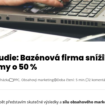
udie: Bazénová firma sníž
my o 50 %
cházka
PPC
,
Obsahový marketing
Doba čtení: 5 min.
2 koment
opět představím skutečné výsledky a
sílu obsahového mark