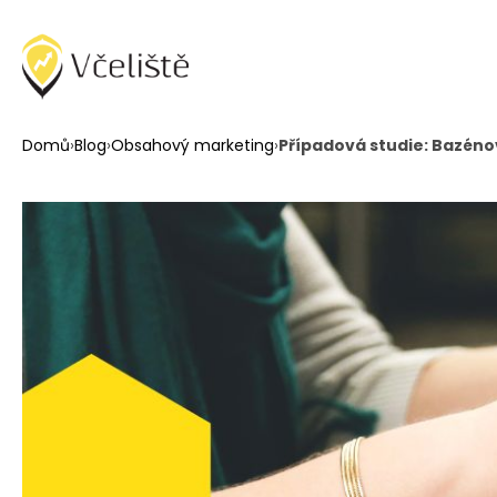
Domů
›
Blog
›
Obsahový marketing
›
Případová studie: Bazénov