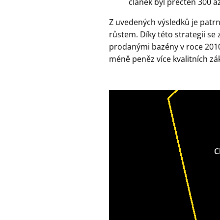
článek byl přečten 300 až
Z uvedených výsledků je patrn
růstem. Díky této strategii se
prodanými bazény v roce 2010.
méně peněz více kvalitních zák
C