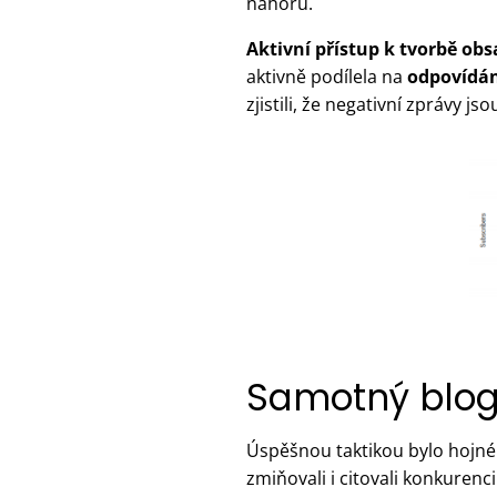
nahoru.
Aktivní přístup k tvorbě ob
aktivně podílela na
odpovídá
zjistili, že negativní zprávy j
Samotný blog
Úspěšnou taktikou bylo hojn
zmiňovali i citovali konkurenc