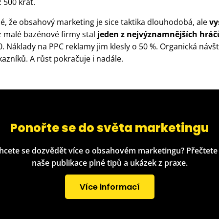
 500 krát.
é, že obsahový marketing je sice taktika dlouhodobá, ale
vy
 z malé bazénové firmy stal
jeden z nejvýznamnějších hráč
 Náklady na PPC reklamy jim klesly o 50 %. Organická návšt
azníků. A růst pokračuje i nadále.
Ponořte se do světa marketingu
hcete se dozvědět více o obsahovém marketingu? Přečtete 
naše publikace plné tipů a ukázek z praxe.
Více informací