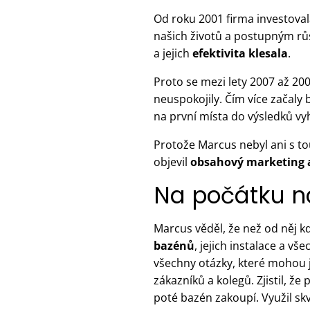
Od roku 2001 firma investova
našich životů a postupným růs
a jejich
efektivita klesala
.
Proto se mezi lety 2007 až 20
neuspokojily. Čím více začaly 
na první místa do výsledků vyh
Protože Marcus nebyl ani s to
objevil
obsahový marketing
Na počátku n
Marcus věděl, že než od něj k
bazénů
, jejich instalace a v
všechny otázky, které mohou j
zákazníků a kolegů. Zjistil, 
poté bazén zakoupí. Využil sk