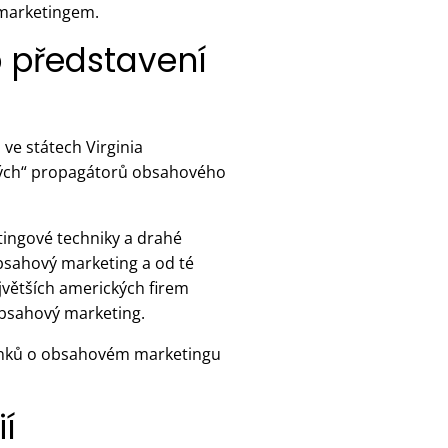
 marketingem.
 představení
ve státech Virginia
omých“ propagátorů obsahového
ingové techniky a drahé
obsahový marketing a od té
ejvětších amerických firem
obsahový marketing.
článků o obsahovém marketingu
í