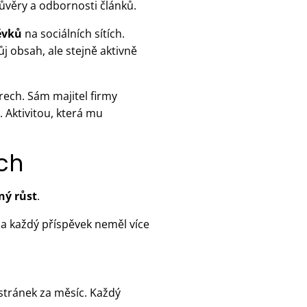
ůvěry a odbornosti článků.
ěvků
na sociálních sítích.
ůj obsah, ale stejně aktivně
rech. Sám majitel firmy
 Aktivitou, která mu
ch
ný růst
.
a každý příspěvek neměl více
 stránek za měsíc. Každý