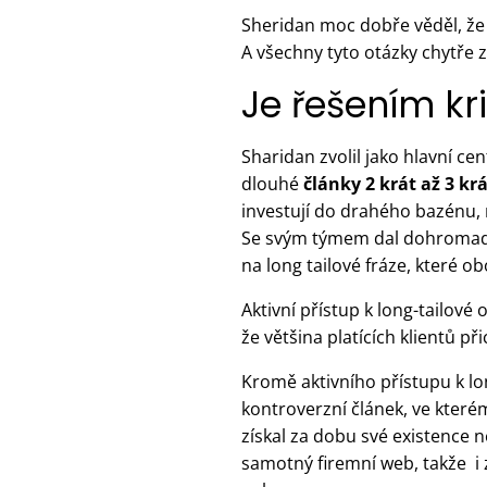
Sheridan moc dobře věděl, že
A všechny tyto otázky chytře z
Je řešením kr
Sharidan zvolil jako hlavní c
dlouhé
články 2 krát až 3 kr
investují do drahého bazénu, 
Se svým týmem dal dohromady n
na long tailové fráze, které ob
Aktivní přístup k long-tailové 
že většina platících klientů př
Kromě aktivního přístupu k lon
kontroverzní článek, ve kter
získal za dobu své existence 
samotný firemní web, takže i 