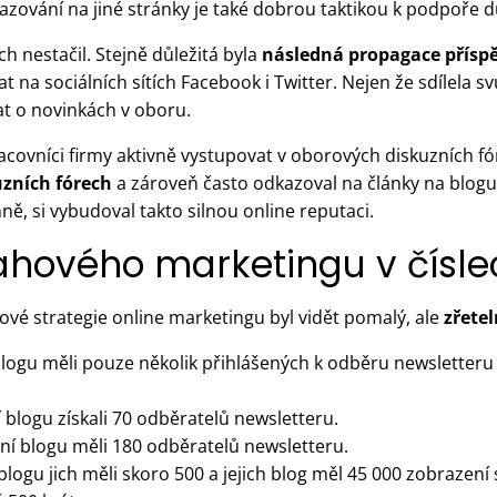
zování na jiné stránky je také dobrou taktikou k podpoře d
h nestačil. Stejně důležitá byla
následná propagace přísp
 na sociálních sítích Facebook i Twitter. Nejen že sdílela sv
at o novinkách v oboru.
racovníci firmy aktivně vystupovat v oborových diskuzních fó
uzních fórech
a zároveň často odkazoval na články na blogu.
ně, si vybudoval takto silnou online reputaci.
ahového marketingu v čísle
nové strategie online marketingu byl vidět pomalý, ale
zřetel
logu měli pouze několik přihlášených k odběru newsletteru 
blogu získali 70 odběratelů newsletteru.
ní blogu měli 180 odběratelů newsletteru.
logu jich měli skoro 500 a jejich blog měl 45 000 zobrazení