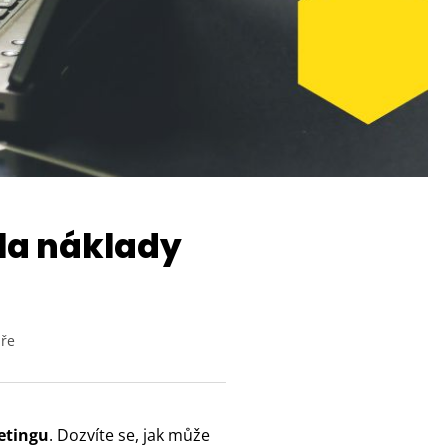
ila náklady
áře
etingu
. Dozvíte se, jak může