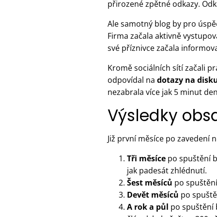
přirozené zpětné odkazy. Odka
Ale samotný blog by pro úspěc
Firma začala aktivně vystupovat
své příznivce začala informov
Kromě sociálních sítí začali p
odpovídal na
dotazy na disk
nezabrala více jak 5 minut den
Výsledky obs
Již první měsíce po zavedení 
Tři měsíce
po spuštění b
jak padesát zhlédnutí.
Šest měsíců
po spuštění 
Devět měsíců
po spuště
A rok a půl
po spuštění b