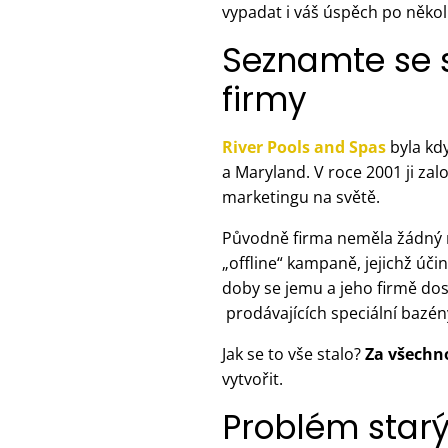
vypadat i váš úspěch po někol
Seznamte se s
firmy
River Pools and Spas
byla kd
a Maryland. V roce 2001 ji z
marketingu na světě.
Původně firma neměla žádný m
„offline“ kampaně, jejichž úč
doby se jemu a jeho firmě dosl
prodávajících speciální bazén
Jak se to vše stalo?
Za všechn
vytvořit.
Problém starý