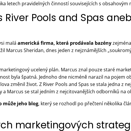
ika letech pravidelných činností souvisejících s obsahovým
 River Pools and Spas aneb
ysi malá
americká firma, která prodávala bazény
zejména 
aložil Marcus Sheridan, dnes jeden z nejznámějších „soukr
arketingový ucelený plán. Marcus znal pouze staré market
innost byla špatná. Jednoho dne nicméně narazil na pojem 
ova změnil život. Z River Pools and Spas se stala jedna z n
y a Marcus se stal jedním z nejcitovanějších odborníků na 
o může jeho blog
, který se rozhodl po přečtení několika 
ch marketingových strategi