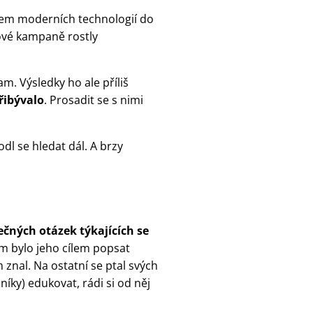
pem moderních technologií do
gové kampaně rostly
m. Výsledky ho ale příliš
řibývalo
. Prosadit se s nimi
l se hledat dál. A brzy
ečných otázek týkajících se
rém bylo jeho cílem popsat
znal. Na ostatní se ptal svých
íky) edukovat, rádi si od něj