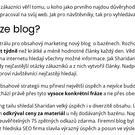
 zákazníci věří tomu, u koho jako prvního najdou důvěryhod
pracoval na svůj web. Jak pro návštěvníky, tak pro vyhledáv
ize blog?
entrálu pro obsahový marketing nový blog o bazénech. Rozhod
át týdně
než krátké a méně hodnotné články každý den. Věděl
na internetu hledají všechny možné informace. Jak Sharidan 
ejčastější otázky zákazníků a z nich vytvořil články. Nadpi
oroví návštěvníci nejčastěji hledají.
obsahové strategii mu přinesl největší úspěch a nejvíce budouc
ichází právě přes tyto
vysoce konkrétní fráze
a ne přes obe
g tailu shledal Sharidan velký úspěch i v diverzitě obsahu. 
ém
odkrýval ceny za materiál
u něj dodávaných bazénu. Nap
neuvěřitelných 75 zpětných odkazů zdarma. Firemní blog by
z hlediska SEO firma slavila výrazný úspěch a posun ve výs