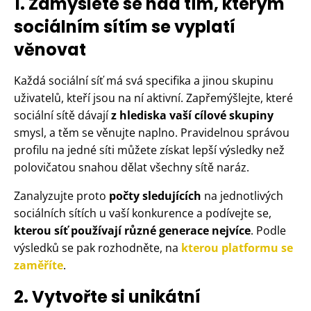
1. Zamyslete se nad tím, kterým
sociálním sítím se vyplatí
věnovat
Každá sociální síť má svá specifika a jinou skupinu
uživatelů, kteří jsou na ní aktivní. Zapřemýšlejte, které
sociální sítě dávají
z hlediska vaší cílové skupiny
smysl, a těm se věnujte naplno. Pravidelnou správou
profilu na jedné síti můžete získat lepší výsledky než
polovičatou snahou dělat všechny sítě naráz.
Zanalyzujte proto
počty sledujících
na jednotlivých
sociálních sítích u vaší konkurence a podívejte se,
kterou síť používají různé generace nejvíce
. Podle
výsledků se pak rozhodněte, na
kterou platformu se
zaměříte
.
2. Vytvořte si unikátní