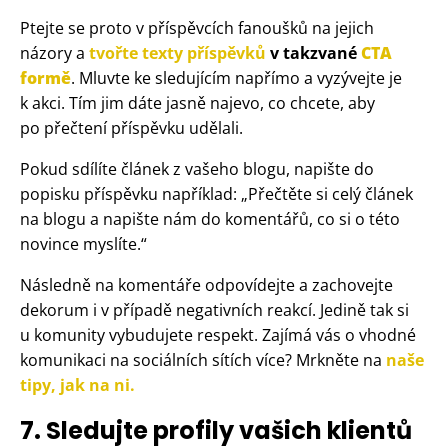
Ptejte se proto v příspěvcích fanoušků na jejich
názory a
tvořte texty příspěvků
v takzvané
CTA
formě
. Mluvte ke sledujícím napřímo a vyzývejte je
k akci. Tím jim dáte jasně najevo, co chcete, aby
po přečtení příspěvku udělali.
Pokud sdílíte článek z vašeho blogu, napište do
popisku příspěvku například: „Přečtěte si celý článek
na blogu a napište nám do komentářů, co si o této
novince myslíte.“
Následně na komentáře odpovídejte a zachovejte
dekorum i v případě negativních reakcí. Jedině tak si
u komunity vybudujete respekt. Zajímá vás o vhodné
komunikaci na sociálních sítích více? Mrkněte na
naše
tipy, jak na ni.
7. Sledujte profily vašich klientů