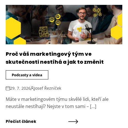
Proč váš marketingový tým ve
skutečnosti nestíhá a jak to změnit
Podcasty a videa
29. 7. 2026
Josef Řezníček
Máte v marketingovém týmu skvělé lidi, kteří ale
neustále nestíhají? Nejste v tom sami – […]
Přečíst článek