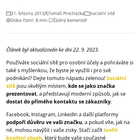
21. března 2013
Tomáš Procházka
Sociální sítě
Doba čtení: 8 min.
Žádný komentář
Článek byl aktualizován ke dni 22. 9. 2023.
Používáte sociální sítě pro osobní účely a pohráváte si
také s myšlenkou, že byste je využili i pro své
podnikání? Dejte tomuto nápadu zelenou!
Sociální
sítě
jsou skvělým místem,
kde se jako značka
prezentovat
, a představují moderní způsob, jak se
dostat do přímého kontaktu se zákazníky
.
Facebook, Instagram, LinkedIn a další platformy
podpoří důvěru ve vaši značku
, a pokud víte, jak na
ně, mohou navýšit i vaše zisky. Stačí začít
tvořit
kvalitní obsah
, který bude vaše současné