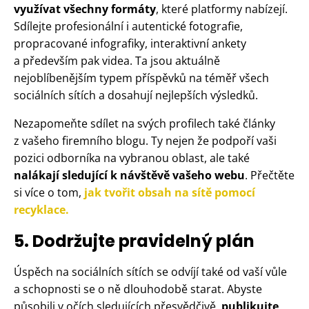
využívat všechny formáty
, které platformy nabízejí.
Sdílejte profesionální i autentické fotografie,
propracované infografiky, interaktivní ankety
a především pak videa. Ta jsou aktuálně
nejoblíbenějším typem příspěvků na téměř všech
sociálních sítích a dosahují nejlepších výsledků.
Nezapomeňte sdílet na svých profilech také články
z vašeho firemního blogu. Ty nejen že podpoří vaši
pozici odborníka na vybranou oblast, ale také
nalákají sledující k návštěvě vašeho webu
. Přečtěte
si více o tom,
jak tvořit obsah na sítě pomocí
recyklace.
5. Dodržujte pravidelný plán
Úspěch na sociálních sítích se odvíjí také od vaší vůle
a schopnosti se o ně dlouhodobě starat. Abyste
působili v očích sledujících přesvědčivě,
publikujte