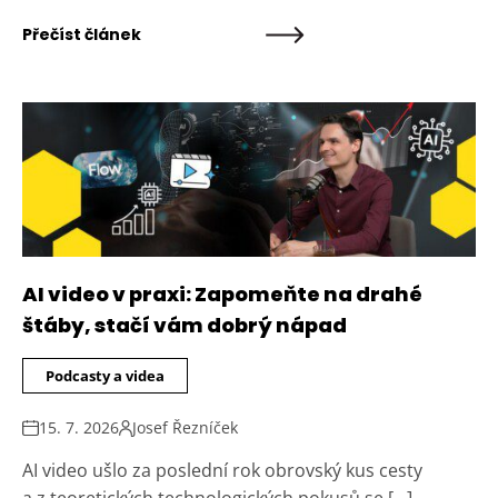
Přečíst článek
AI video v praxi: Zapomeňte na drahé
štáby, stačí vám dobrý nápad
Podcasty a videa
15. 7. 2026
Josef Řezníček
AI video ušlo za poslední rok obrovský kus cesty
a z teoretických technologických pokusů se […]