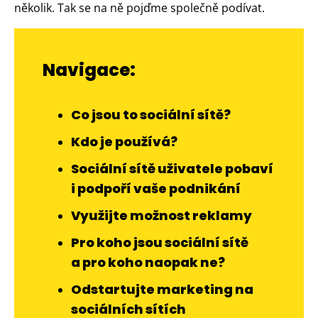
několik. Tak se na ně pojďme společně podívat.
Navigace:
Co jsou to sociální sítě?
Kdo je používá?
Sociální sítě uživatele pobaví
i podpoří vaše podnikání
Využijte možnost reklamy
Pro koho jsou sociální sítě
a pro koho naopak ne?
Odstartujte marketing na
sociálních sítích