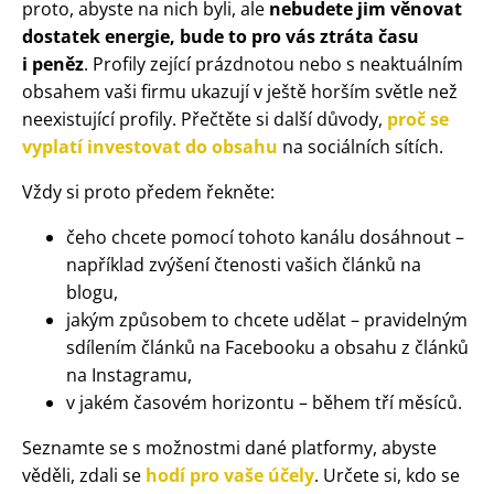
proto, abyste na nich byli, ale
nebudete jim věnovat
dostatek energie, bude to pro vás ztráta času
i peněz
. Profily zející prázdnotou nebo s neaktuálním
obsahem vaši firmu ukazují v ještě horším světle než
neexistující profily. Přečtěte si další důvody,
proč se
vyplatí investovat do obsahu
na sociálních sítích.
Vždy si proto předem řekněte:
čeho chcete pomocí tohoto kanálu dosáhnout –
například zvýšení čtenosti vašich článků na
blogu,
jakým způsobem to chcete udělat – pravidelným
sdílením článků na Facebooku a obsahu z článků
na Instagramu,
v jakém časovém horizontu – během tří měsíců.
Seznamte se s možnostmi dané platformy, abyste
věděli, zdali se
hodí pro vaše účely
. Určete si, kdo se