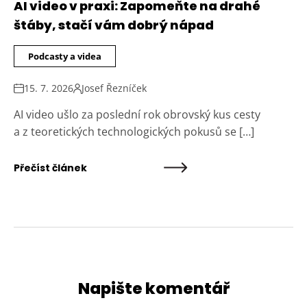
AI video v praxi: Zapomeňte na drahé
štáby, stačí vám dobrý nápad
Podcasty a videa
15. 7. 2026
Josef Řezníček
AI video ušlo za poslední rok obrovský kus cesty
a z teoretických technologických pokusů se […]
Přečíst článek
Napište komentář