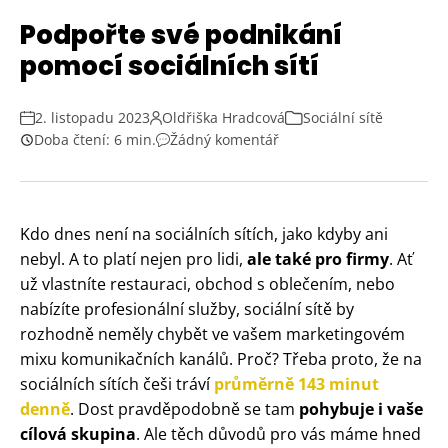
Podpořte své podnikání
pomocí sociálních sítí
2. listopadu 2023
Oldřiška Hradcová
Sociální sítě
Doba čtení: 6 min.
Žádný komentář
Kdo dnes není na sociálních sítích, jako kdyby ani
nebyl. A to platí nejen pro lidi,
ale také pro firmy
. Ať
už vlastníte restauraci, obchod s oblečením, nebo
nabízíte profesionální služby, sociální sítě by
rozhodně neměly chybět ve vašem marketingovém
mixu komunikačních kanálů. Proč? Třeba proto, že na
sociálních sítích češi tráví
průměrně 143 minut
denně
. Dost pravděpodobně se tam
pohybuje i vaše
cílová skupina
. Ale těch důvodů pro vás máme hned