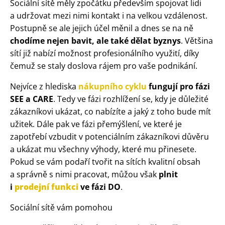
Sociální sítě měly zpočátku především spojovat lidi
a udržovat mezi nimi kontakt i na velkou vzdálenost.
Postupně se ale jejich účel měnil a dnes se na ně
chodíme nejen bavit, ale také dělat byznys
. Většina
sítí již nabízí možnost profesionálního využití, díky
čemuž se staly doslova rájem pro vaše podnikání.
Nejvíce z hlediska
nákupního cyklu
fungují pro fázi
SEE a CARE
. Tedy ve fázi rozhlížení se, kdy je důležité
zákazníkovi ukázat, co nabízíte a jaký z toho bude mít
užitek. Dále pak ve fázi přemýšlení, ve které je
zapotřebí vzbudit v potenciálním zákazníkovi důvěru
a ukázat mu všechny výhody, které mu přinesete.
Pokud se vám podaří tvořit na sítích kvalitní obsah
a správně s nimi pracovat, můžou však
plnit
i
prodejní funkci
ve fázi DO
.
Sociální sítě vám pomohou