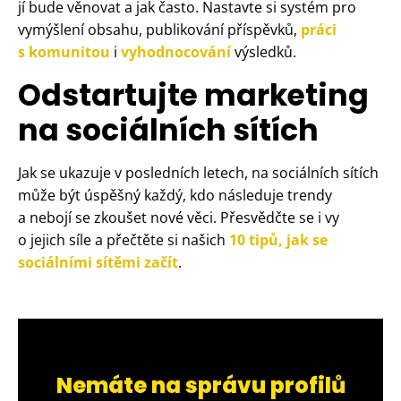
jí bude věnovat a jak často. Nastavte si systém pro
vymýšlení obsahu, publikování příspěvků,
práci
s komunitou
i
vyhodnocování
výsledků.
Odstartujte marketing
na sociálních sítích
Jak se ukazuje v posledních letech, na sociálních sítích
může být úspěšný každý, kdo následuje trendy
a nebojí se zkoušet nové věci. Přesvědčte se i vy
o jejich síle a přečtěte si našich
10 tipů, jak se
sociálními sítěmi začít
.
Nemáte na správu profilů